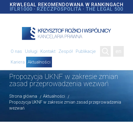
KRWLEGAL REKOMENDOWANA W RANKINGACH
IFLR1000
·
RZECZPOSPOLITA
·
THE LEGAL 500
en
O nas
Usługi
Kontakt
Zespół
Publikacje
Kariera
Aktualności
Propozycja UKNF w zakresie zmian
zasad przeprowadzenia wezwań
Strona główna
Aktualności
Propozycja UKNF w zakresie zmian zasad przeprowadzenia
wezwań